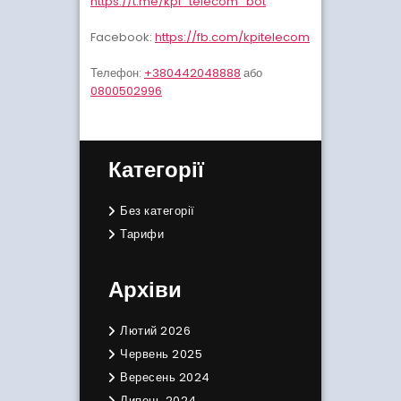
https://t.me/kpi_telecom_bot
Facebook:
https://fb.com/kpitelecom
Телефон:
+380442048888
або
0800502996
Категорії
Без категорії
Тарифи
Архіви
Лютий 2026
Червень 2025
Вересень 2024
Липень 2024