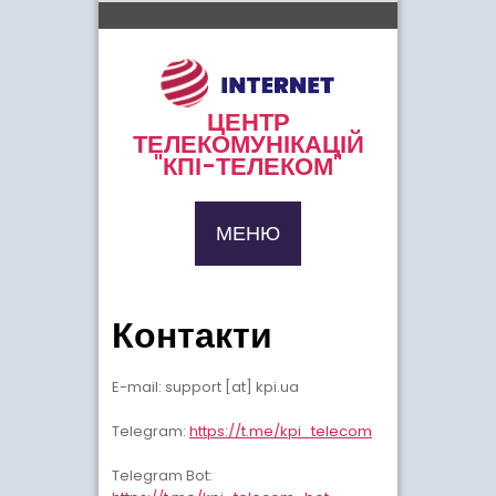
Перейти
до
вмісту
ЦЕНТР
ТЕЛЕКОМУНІКАЦІЙ
"КПІ-ТЕЛЕКОМ"
МЕНЮ
Контакти
E-mail: support [at] kpi.ua
Telegram:
https://t.me/kpi_telecom
Telegram Bot: